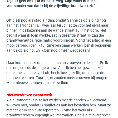
'O ja! Ik geef een brul en ik ben weg. Mijn vader is er een
voorstander van dat ik bij de vrijwillige brandweer zit.'
Officieel nog als stagiair dan, omdat Sanne de opleiding nog
aan het afronden is. Twee jaar terug liep ze voor het eerst naar
binnen in de kazerne aan de Handelstraat 13 in het dorp. 'Het
bedrijf waar ik toen werkte, zat in dezelfde straat. Ik zag die
brandweerauto's regelmatig voorbijrijden. Vond het altijd al een
mooi beroep. Toen ik fulltime ben gaan werken, ben ik begonnen
aan de opleiding. En ik ben nooit meer weggegaan!'
Haar komst betekent het debuut van vrouwen in de post. 'En ik
ben nog steeds de enige vrouw. Ach, ik ben het gewend. Mij
maakt het zelf niet veel uit, het is heel gezellig om tussen de
mannen te zitten. Tuurlijk, er zouden meer vrouwen bij mogen.
Maar nieuwe mannen zijn ook welkom.'
Niet overdreven zwaar werk
Als automonteur is ze het werken met de handen wel gewend.
'Nu even niet, omdat ik spulletjes aan het bestellen ben. Maar zo
meteen ga ik een auto repareren. Ik vind het werk als
brandweervrouw eigenlijk wel meevallen. Het is niet overdreven