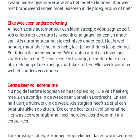
zwaar. Iedere gezonde vrouw zou het moeten kunnen. Sjouwen
met brandweerslangen moet iedereen in de ploeg, vrouw of niet.'
Elke week een andere oefening
Al heeft ze als automonteur een klein streepje vóór, zegt ze zelf.
'Als er iets met een auto is, weet ik er al gauw het een en ander
van. Als automonteur ben je technisch onderlegd. Het is wel
handig, maar als je het niet hebt, leer je het tijdens je opleiding.'
En tijdens de oefenavonden. 'We draaien altijd een inzet, net
zoals in het echt. De ene keer een brandje, de andere keer een
bhv-oefening of iets met gevaarlijke stoffen. Elke week wordt er
wel iets anders verzonnen.'
Eerste keer vol adrenaline
Nu nog de laatste loodjes van haar opleiding. 'Die valt heel erg
mee. Eén avondje in de week naar Spinel in Dordrecht. En een
half uurtje huiswerk in de week.' Als stagiair heeft ze er al een
paar uitrukken op zitten. 'Die eerste keer zat ik vol adrenaline!
Het was een woningbrand, heel indrukwekkend voor mij als
eerste keer.'
Toekomstige collega's kunnen erop rekenen dat ze warm worden