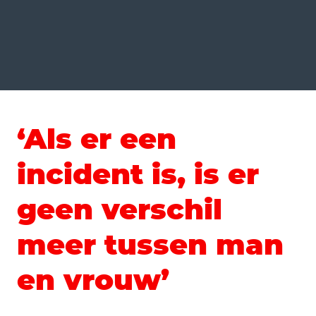
‘Als er een
incident is, is er
geen verschil
meer tussen man
en vrouw’