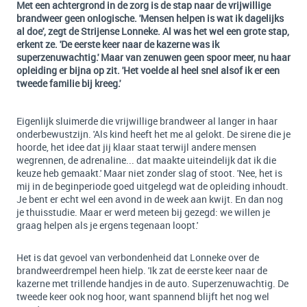
Met een achtergrond in de zorg is de stap naar de vrijwillige
brandweer geen onlogische. 'Mensen helpen is wat ik dagelijks
al doe', zegt de Strijense Lonneke. Al was het wel een grote stap,
erkent ze. 'De eerste keer naar de kazerne was ik
superzenuwachtig.' Maar van zenuwen geen spoor meer, nu haar
opleiding er bijna op zit. 'Het voelde al heel snel alsof ik er een
tweede familie bij kreeg.'
Eigenlijk sluimerde die vrijwillige brandweer al langer in haar
onderbewustzijn. 'Als kind heeft het me al gelokt. De sirene die je
hoorde, het idee dat jij klaar staat terwijl andere mensen
wegrennen, de adrenaline... dat maakte uiteindelijk dat ik die
keuze heb gemaakt.' Maar niet zonder slag of stoot. 'Nee, het is
mij in de beginperiode goed uitgelegd wat de opleiding inhoudt.
Je bent er echt wel een avond in de week aan kwijt. En dan nog
je thuisstudie. Maar er werd meteen bij gezegd: we willen je
graag helpen als je ergens tegenaan loopt.'
Het is dat gevoel van verbondenheid dat Lonneke over de
brandweerdrempel heen hielp. 'Ik zat de eerste keer naar de
kazerne met trillende handjes in de auto. Superzenuwachtig. De
tweede keer ook nog hoor, want spannend blijft het nog wel