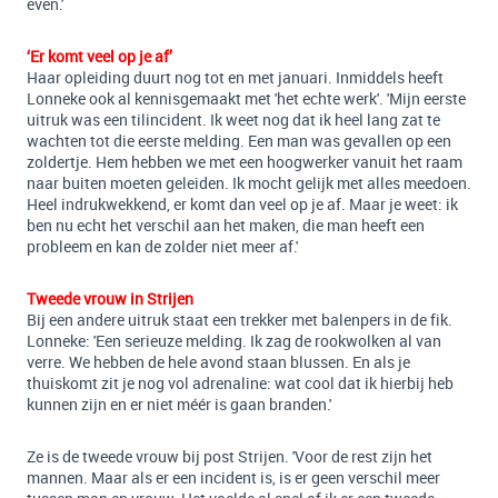
even.'
‘Er komt veel op je af’
Haar opleiding duurt nog tot en met januari. Inmiddels heeft
Lonneke ook al kennisgemaakt met 'het echte werk'. 'Mijn eerste
uitruk was een tilincident. Ik weet nog dat ik heel lang zat te
wachten tot die eerste melding. Een man was gevallen op een
zoldertje. Hem hebben we met een hoogwerker vanuit het raam
naar buiten moeten geleiden. Ik mocht gelijk met alles meedoen.
Heel indrukwekkend, er komt dan veel op je af. Maar je weet: ik
ben nu echt het verschil aan het maken, die man heeft een
probleem en kan de zolder niet meer af.'
Tweede vrouw in Strijen
Bij een andere uitruk staat een trekker met balenpers in de fik.
Lonneke: 'Een serieuze melding. Ik zag de rookwolken al van
verre. We hebben de hele avond staan blussen. En als je
thuiskomt zit je nog vol adrenaline: wat cool dat ik hierbij heb
kunnen zijn en er niet méér is gaan branden.'
Ze is de tweede vrouw bij post Strijen. 'Voor de rest zijn het
mannen. Maar als er een incident is, is er geen verschil meer