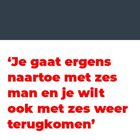
‘Je gaat ergens
naartoe met zes
man en je wilt
ook met zes weer
terugkomen’