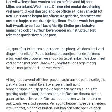
Het wil weleens laat worden op een oefenavond bij post
Mijnsheerenland/Westmaas. Oh nee, niet omdat de oefening
veel meer tijd kost dan gepland: de officiële tijd is van acht tot
tien uur. 'Daarna begint het officieuze gedeelte, dan zitten we
met een hapje en een drankje bij elkaar. En dan wordt het gauw
half twaalf, twaalf uur', lacht Martijn Kleibergen, behalve
manschap ook chauffeur, bevelvoerder en instructeur. Het
tekent de goede sfeer bij de post.
'Ja, qua sfeer is het een supergezellige ploeg. We doen heel veel
dingen met elkaar. Zoals barbecue-avondjes met de partners
erbij, want die proberen we er ook bij te betrekken. We doen heel
veel samen met post Klaaswaal, omdat zij ons regelmatig
helpen met personeel - en vice versa.'
Al begint de avond 'officieel' pas om acht uur, de eerste collega's
ziet Martijn al vanaf kwart over zeven, half acht
binnendruppelen. 'Op gemakje bijkletsen met z'n allen. Effe
gezellig onder elkaar, met een kopje koffie.' Om daarna over te
gaan tot het echte werk. 'Om acht uur starten we in het sterke
pak, zoals we altijd zeggen. Per avond hebben twee oefenleiders
iets uitgezet, binnen of buiten. Dat kan een auto openknippen